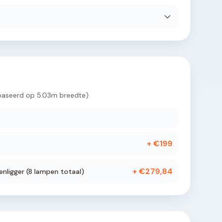
baseerd op
5.03
m breedte)
+ €
199
+ €
279,84
nligger (
8
lampen totaal)