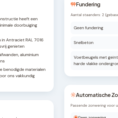
Fundering
Aantal staanders:
2
(gebas
nstructie heeft een
inimale doorbuiging
Geen fundering
 in Antraciet RAL 7016
Snelbeton
vrij genieten
uifwanden, aluminium
Voetbeugels met geïnt
ens
harde vlakke ondergro
le benodigde materialen
door ons vakkundig
Automatische Zo
Passende zonwering voor 
Geen zonwering