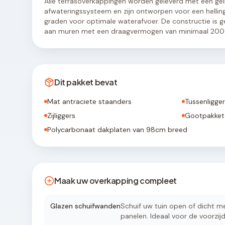
Alle terrasoverkappingen worden geleverd met een ge
afwateringssysteem en zijn ontworpen voor een hellin
graden voor optimale waterafvoer. De constructie is g
aan muren met een draagvermogen van minimaal 200 
Dit pakket bevat
Mat antraciete staanders
Tussenligge
Zijliggers
Gootpakket 
Polycarbonaat dakplaten van 98cm breed
Maak uw overkapping compleet
Glazen schuifwanden
Schuif uw tuin open of dicht met
panelen. Ideaal voor de voorzijd