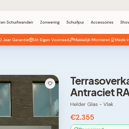
zen Schuifwanden
Zonwering
Schuifpui
Accessoires
Sho
0 Jaar Garantie
Uit Eigen Voorraad
Makkelijk Monteren
Made i
Terrasoverk
Antraciet R
Helder Glas
-
Vlak
€2.355