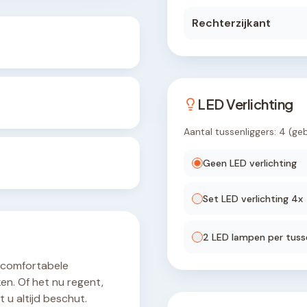
Rechterzijkant
LED Verlichting
Aantal tussenliggers:
4
(ge
Geen LED verlichting
Set LED verlichting
4
x
2
LED lamp
en
per tusse
 comfortabele
en. Of het nu regent,
 u altijd beschut.