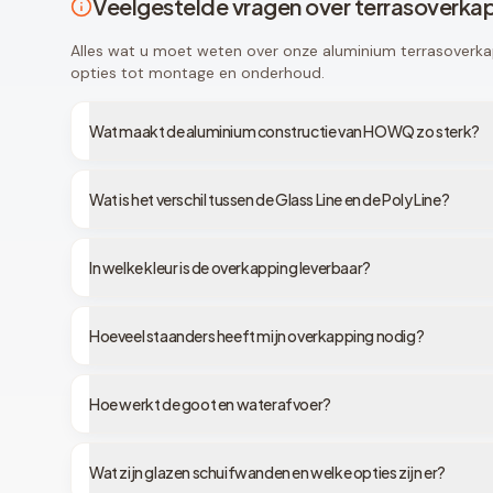
Veelgestelde vragen over terrasoverka
Alles wat u moet weten over onze aluminium terrasoverka
opties tot montage en onderhoud.
Wat maakt de aluminium constructie van HOWQ zo sterk?
Wat is het verschil tussen de Glass Line en de Poly Line?
In welke kleur is de overkapping leverbaar?
Hoeveel staanders heeft mijn overkapping nodig?
Hoe werkt de goot en waterafvoer?
Wat zijn glazen schuifwanden en welke opties zijn er?