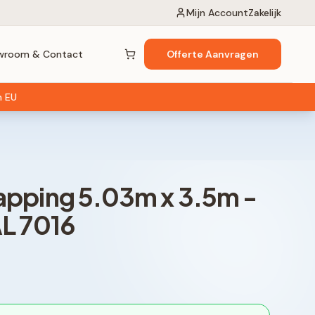
Mijn Account
Zakelijk
wroom & Contact
Offerte Aanvragen
Winkelwagen (
0
items)
n EU
apping
5.03
m x
3.5
m -
AL 7016