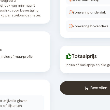
ïntegreerd
gshoek van minimaal 8
eschikt voor bevestiging
Zonwering onderdak
kg per strekkende meter.
Zonwering bovendaks
rs
Totaalprijs
inclusief muurprofiel
Inclusief basisprijs en alle
Bestellen
 stijlvolle glazen
e of zijkanten.