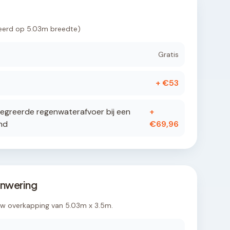
eerd op
5.03
m breedte)
Gratis
+ €
53
egreerde regenwaterafvoer bij een
+
nd
€
69,96
nwering
uw overkapping van
5.03
m x
3.5
m.