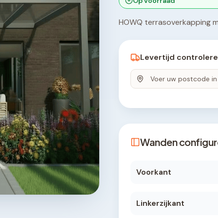
Op voorraad
HOWQ terrasoverkapping me
Levertijd controler
Wanden configur
Voorkant
Linkerzijkant