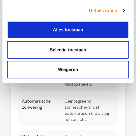
glazen panelen. Ideaal
voor de voorzijde of
Details tonen
zijkanten.
Alles toestaan
Aluminium schuifpui
Volledig isolerende
schuifdeuren voor een
afgesloten tuinkamer
met optimaal comfort.
Selectie toestaan
Aluminium zijwanden
Creëer privacy en
Weigeren
windbescherming met
elegante aluminium
rabatpanelen.
Automatische
Geïntegreerd
zonwering
zonnescherm dat
automatisch uitrolt bij
fel zonlicht.