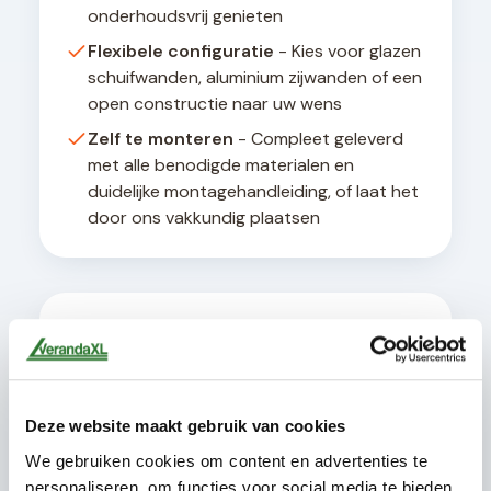
onderhoudsvrij genieten
Flexibele configuratie
- Kies voor glazen
schuifwanden, aluminium zijwanden of een
open constructie naar uw wens
Zelf te monteren
- Compleet geleverd
met alle benodigde materialen en
duidelijke montagehandleiding, of laat het
door ons vakkundig plaatsen
Technische details
Alle terrasoverkappingen worden geleverd met
een geïntegreerd afwateringssysteem en zijn
ontworpen voor een hellingshoek van minimaal 8
Deze website maakt gebruik van cookies
graden voor optimale waterafvoer. De
constructie is geschikt voor bevestiging aan
We gebruiken cookies om content en advertenties te
muren met een draagvermogen van minimaal
personaliseren, om functies voor social media te bieden