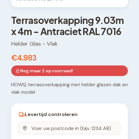
Terrasoverkapping
9.03
m
x
4
m -
Antraciet RAL 7016
Helder Glas
-
Vlak
€4.983
Nog maar
2
op voorraad!
HOWQ terrasoverkapping met helder glazen dak en
vlak model
Levertijd controleren