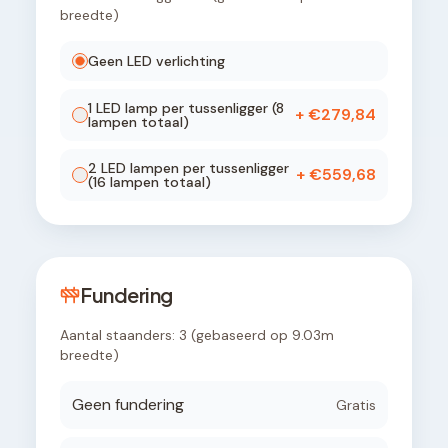
breedte)
Geen LED verlichting
1
LED lamp
per tussenligger (
8
+ €
279,84
lampen totaal)
2
LED lamp
en
per tussenligger
+ €
559,68
(
16
lampen totaal)
Fundering
Aantal staanders:
3
(gebaseerd op
9.03
m
breedte)
Geen fundering
Gratis