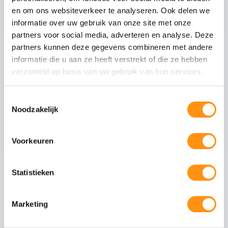
200 kg per strekkende meter.
en om ons websiteverkeer te analyseren. Ook delen we
informatie over uw gebruik van onze site met onze
partners voor social media, adverteren en analyse. Deze
partners kunnen deze gegevens combineren met andere
Dit pakket bevat
informatie die u aan ze heeft verstrekt of die ze hebben
verzameld op basis van uw gebruik van hun services.
Mat antraciete staanders
Tussenliggers
Toestemmingsselectie
Zijliggers
Noodzakelijk
Gootpakket inclusief muurprofiel
Polycarbonaat dakplaten van 98cm breed
Voorkeuren
Statistieken
Maak uw overkapping compleet
Marketing
Glazen schuifwanden
Schuif uw tuin open of
dicht met stijlvolle