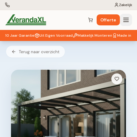
Zakelijk
Offerte
Winkelwagen (
0
items)
10 Jaar Garantie
Uit Eigen Voorraad
Makkelijk Monteren
Made in EU
Terug naar overzicht