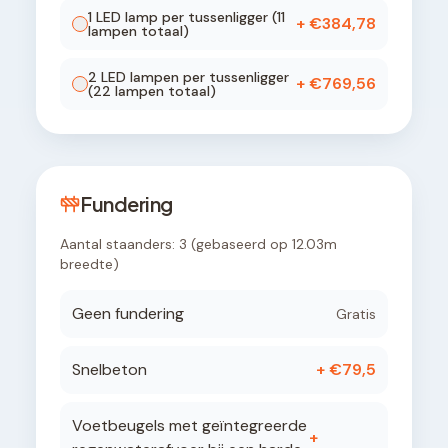
1
LED lamp
per tussenligger (
11
+ €
384,78
lampen totaal)
2
LED lamp
en
per tussenligger
+ €
769,56
(
22
lampen totaal)
Fundering
Aantal staanders:
3
(gebaseerd op
12.03
m
breedte)
Geen fundering
Gratis
Snelbeton
+ €
79,5
Voetbeugels met geïntegreerde
+