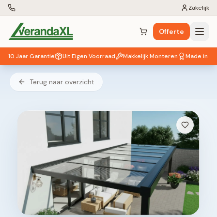
Zakelijk
Offerte
Winkelwagen (
0
items)
10 Jaar Garantie
Uit Eigen Voorraad
Makkelijk Monteren
Made in EU
Terug naar overzicht