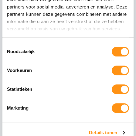
Dit pakket bevat
partners voor social media, adverteren en analyse. Deze
partners kunnen deze gegevens combineren met andere
Mat antraciete staanders
informatie die u aan ze heeft verstrekt of die ze hebben
Tussenliggers
verzameld op basis van uw gebruik van hun services.
Zijliggers
Gootpakket inclusief muurprofiel
Toestemmingsselectie
Polycarbonaat dakplaten van 98cm breed
Noodzakelijk
Voorkeuren
Maak uw overkapping compleet
Statistieken
Glazen schuifwanden
Schuif uw tuin open of
dicht met stijlvolle
Marketing
glazen panelen. Ideaal
voor de voorzijde of
zijkanten.
Details tonen