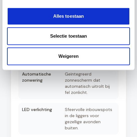
Aluminium schuifpui
Volledig isolerende
schuifdeuren voor een
afgesloten tuinkamer
Alles toestaan
met optimaal comfort.
Selectie toestaan
Aluminium zijwanden
Creëer privacy en
windbescherming met
elegante aluminium
Weigeren
rabatpanelen.
Automatische
Geïntegreerd
zonwering
zonnescherm dat
automatisch uitrolt bij
fel zonlicht.
LED verlichting
Sfeervolle inbouwspots
in de liggers voor
gezellige avonden
buiten.