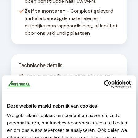
open constructie naar uw wens
Zelf te monteren
- Compleet geleverd
met alle benodigde materialen en
duidelijke montagehandleiding, of laat het
door ons vakkundig plaatsen
Technische details
Alle terrasoverkappingen worden geleverd met
een geïntegreerd afwateringssysteem en zijn
ontworpen voor een hellingshoek van minimaal 8
graden voor optimale waterafvoer. De
constructie is geschikt voor bevestiging aan
Deze website maakt gebruik van cookies
muren met een draagvermogen van minimaal
200 kg per strekkende meter.
We gebruiken cookies om content en advertenties te
personaliseren, om functies voor social media te bieden
en om ons websiteverkeer te analyseren. Ook delen we
informatie over uw gebruik van onze site met onze