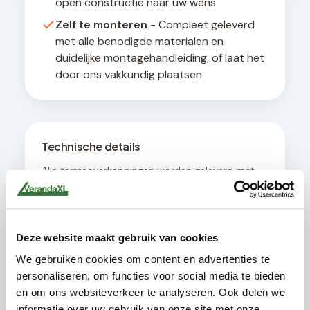
open constructie naar uw wens
Zelf te monteren
- Compleet geleverd
met alle benodigde materialen en
duidelijke montagehandleiding, of laat het
door ons vakkundig plaatsen
Technische details
Alle terrasoverkappingen worden geleverd met
een geïntegreerd afwateringssysteem en zijn
ontworpen voor een hellingshoek van minimaal 8
graden voor optimale waterafvoer. De
constructie is geschikt voor bevestiging aan
Deze website maakt gebruik van cookies
muren met een draagvermogen van minimaal
200 kg per strekkende meter.
We gebruiken cookies om content en advertenties te
personaliseren, om functies voor social media te bieden
en om ons websiteverkeer te analyseren. Ook delen we
informatie over uw gebruik van onze site met onze