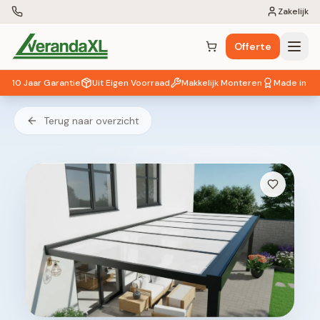
Zakelijk
Offerte
Winkelwagen (
0
items)
10 Jaar Garantie
Uit Eigen Voorraad
Makkelijk Monteren
Made in EU
Terug naar overzicht