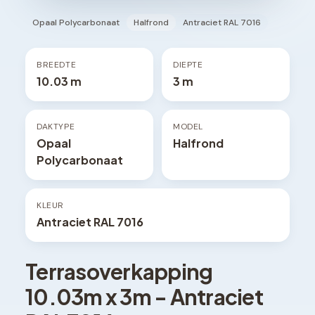
Opaal Polycarbonaat
Halfrond
Antraciet RAL 7016
BREEDTE
DIEPTE
10.03 m
3 m
DAKTYPE
MODEL
Opaal
Halfrond
Polycarbonaat
KLEUR
Antraciet RAL 7016
Terrasoverkapping
10.03
m x
3
m -
Antraciet