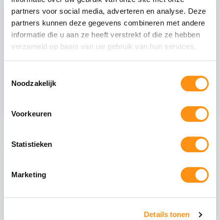
Dit pakket bevat
partners voor social media, adverteren en analyse. Deze
partners kunnen deze gegevens combineren met andere
Mat antraciete staanders
informatie die u aan ze heeft verstrekt of die ze hebben
Tussenliggers
verzameld op basis van uw gebruik van hun services.
Zijliggers
Gootpakket inclusief muurprofiel
Toestemmingsselectie
Noodzakelijk
Polycarbonaat dakplaten van 98cm breed
Voorkeuren
Maak uw overkapping compleet
Statistieken
Glazen schuifwanden
Schuif uw tuin open of
dicht met stijlvolle
Marketing
glazen panelen. Ideaal
voor de voorzijde of
zijkanten.
Details tonen