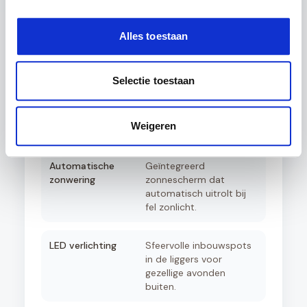
Aluminium schuifpui
Volledig isolerende
schuifdeuren voor een
afgesloten tuinkamer
Alles toestaan
met optimaal comfort.
Selectie toestaan
Aluminium zijwanden
Creëer privacy en
windbescherming met
elegante aluminium
Weigeren
rabatpanelen.
Automatische
Geïntegreerd
zonwering
zonnescherm dat
automatisch uitrolt bij
fel zonlicht.
LED verlichting
Sfeervolle inbouwspots
in de liggers voor
gezellige avonden
buiten.