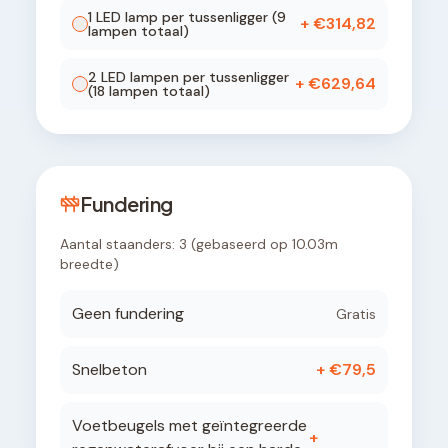
1
LED lamp
per tussenligger (
9
+ €
314,82
lampen totaal)
2
LED lamp
en
per tussenligger
+ €
629,64
(
18
lampen totaal)
Fundering
Aantal staanders:
3
(gebaseerd op
10.03
m
breedte)
Geen fundering
Gratis
Snelbeton
+ €
79,5
Voetbeugels met geïntegreerde
+