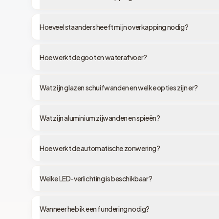
Hoeveel staanders heeft mijn overkapping nodig?
Hoe werkt de goot en waterafvoer?
Wat zijn glazen schuifwanden en welke opties zijn er?
Wat zijn aluminium zijwanden en spieën?
Hoe werkt de automatische zonwering?
Welke LED-verlichting is beschikbaar?
Wanneer heb ik een fundering nodig?