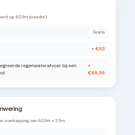
eerd op
6.03
m breedte)
Gratis
+ €
53
egreerde regenwaterafvoer bij een
+
nd
€
69,96
nwering
uw overkapping van
6.03
m x
2.5
m.