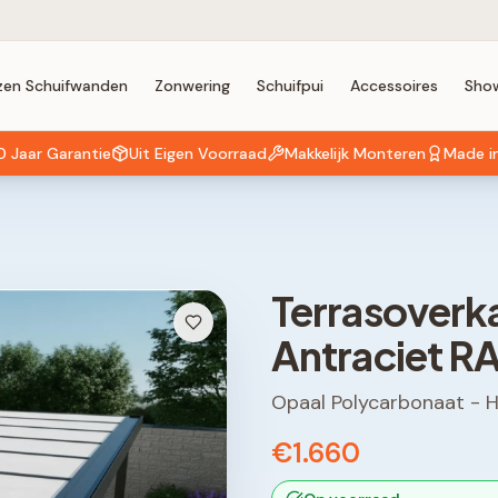
zen Schuifwanden
Zonwering
Schuifpui
Accessoires
Sho
0 Jaar Garantie
Uit Eigen Voorraad
Makkelijk Monteren
Made i
Terrasoverk
Antraciet R
Opaal Polycarbonaat
-
H
€1.660