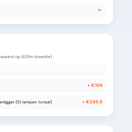
baseerd op
6.03
m breedte)
+ €
199
+ €
349,8
nligger (
10
lampen totaal)