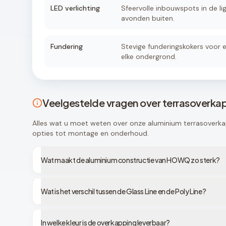
LED verlichting
Sfeervolle inbouwspots in de lig
avonden buiten.
Fundering
Stevige funderingskokers voor e
elke ondergrond.
Veelgestelde vragen over terrasoverka
Alles wat u moet weten over onze aluminium terrasoverka
opties tot montage en onderhoud.
Wat maakt de aluminium constructie van HOWQ zo sterk?
Wat is het verschil tussen de Glass Line en de Poly Line?
In welke kleur is de overkapping leverbaar?