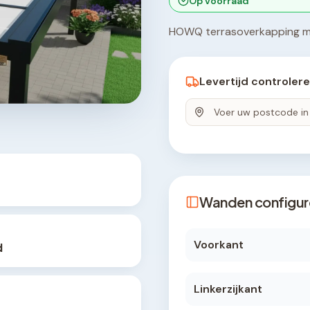
Op voorraad
HOWQ terrasoverkapping me
Levertijd controler
Wanden configur
Voorkant
d
Linkerzijkant