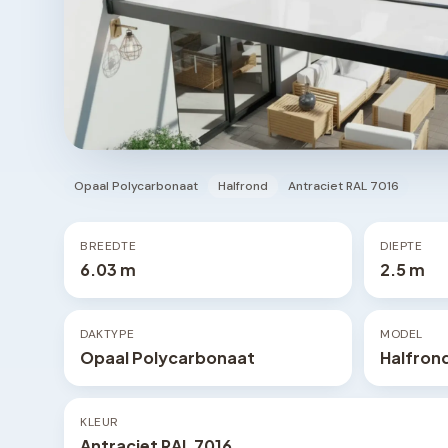
Opaal Polycarbonaat
Halfrond
Antraciet RAL 7016
BREEDTE
DIEPTE
6.03 m
2.5 m
DAKTYPE
MODEL
Opaal Polycarbonaat
Halfron
KLEUR
Antraciet RAL 7016