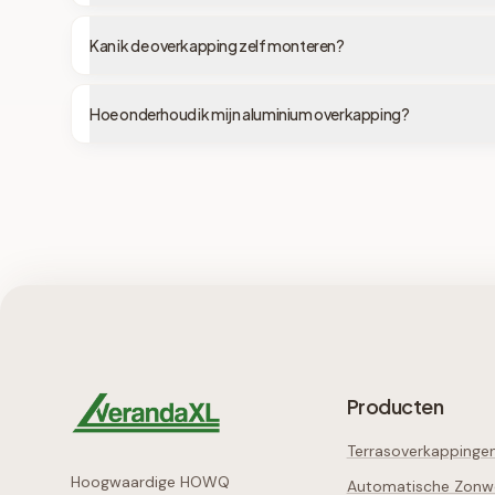
Kan ik de overkapping zelf monteren?
Hoe onderhoud ik mijn aluminium overkapping?
Producten
Terrasoverkappinge
Hoogwaardige HOWQ
Automatische Zonw