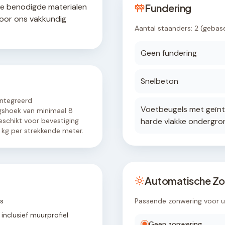
le benodigde materialen
Fundering
door ons vakkundig
Aantal staanders:
2
(gebas
Geen fundering
Snelbeton
ïntegreerd
Voetbeugels met geïnt
gshoek van minimaal 8
eschikt voor bevestiging
harde vlakke ondergro
kg per strekkende meter.
Automatische Zo
rs
Passende zonwering voor 
inclusief muurprofiel
Geen zonwering