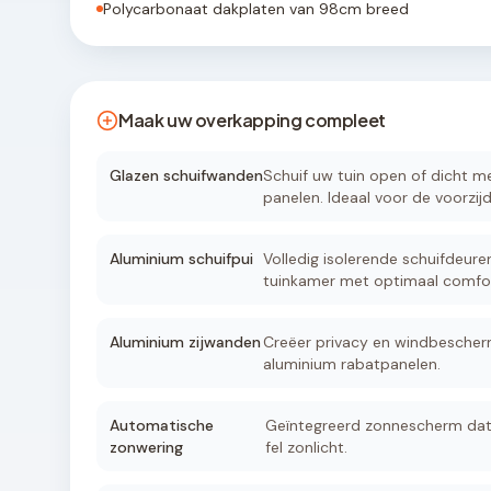
Polycarbonaat dakplaten van 98cm breed
Maak uw overkapping compleet
Glazen schuifwanden
Schuif uw tuin open of dicht met
panelen. Ideaal voor de voorzijd
Aluminium schuifpui
Volledig isolerende schuifdeure
tuinkamer met optimaal comfor
Aluminium zijwanden
Creëer privacy en windbescher
aluminium rabatpanelen.
Automatische
Geïntegreerd zonnescherm dat 
zonwering
fel zonlicht.