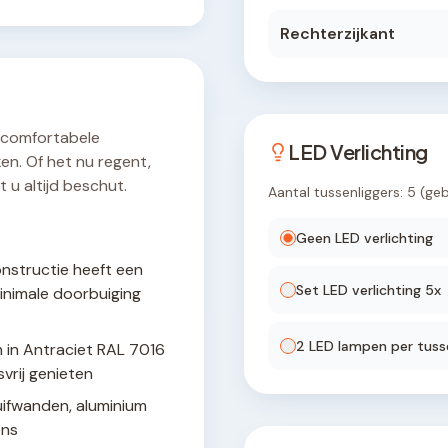
Rechterzijkant
 comfortabele
LED Verlichting
en. Of het nu regent,
 u altijd beschut.
Aantal tussenliggers:
5
(ge
Geen LED verlichting
nstructie heeft een
Set LED verlichting
5
x
inimale doorbuiging
2
LED lamp
en
per tusse
 in Antraciet RAL 7016
vrij genieten
uifwanden, aluminium
ens