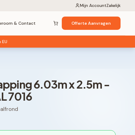
Mijn Account
Zakelijk
wroom & Contact
Offerte Aanvragen
Winkelwagen (
0
items)
n EU
apping
6.03
m x
2.5
m -
AL 7016
alfrond