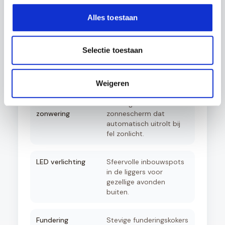
afgesloten tuinkamer
met optimaal comfort.
Alles toestaan
Aluminium zijwanden
Creëer privacy en
Selectie toestaan
windbescherming met
elegante aluminium
rabatpanelen.
Weigeren
Automatische
Geïntegreerd
zonwering
zonnescherm dat
automatisch uitrolt bij
fel zonlicht.
LED verlichting
Sfeervolle inbouwspots
in de liggers voor
gezellige avonden
buiten.
Fundering
Stevige funderingskokers