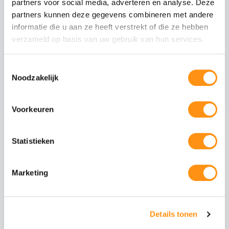
partners voor social media, adverteren en analyse. Deze
Mat antraciete staanders
partners kunnen deze gegevens combineren met andere
Tussenliggers
informatie die u aan ze heeft verstrekt of die ze hebben
verzameld op basis van uw gebruik van hun services.
Zijliggers
Gootpakket inclusief muurprofiel
Toestemmingsselectie
Polycarbonaat dakplaten van 98cm breed
Noodzakelijk
Voorkeuren
Maak uw overkapping compleet
Statistieken
Glazen schuifwanden
Schuif uw tuin open of
dicht met stijlvolle
glazen panelen. Ideaal
Marketing
voor de voorzijde of
zijkanten.
Details tonen
Aluminium schuifpui
Volledig isolerende
schuifdeuren voor een