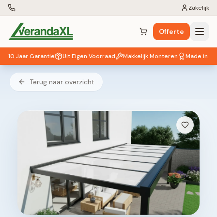
Zakelijk
Offerte
Winkelwagen (
0
items)
10 Jaar Garantie
Uit Eigen Voorraad
Makkelijk Monteren
Made in EU
Terug naar overzicht