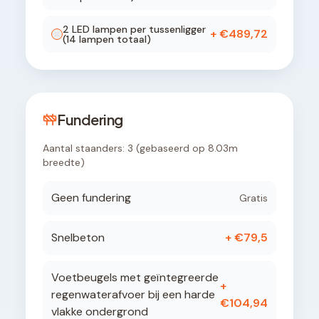
2
LED lamp
en
per tussenligger
+ €
489,72
(
14
lampen totaal)
Fundering
Aantal staanders:
3
(gebaseerd op
8.03
m
breedte)
Geen fundering
Gratis
Snelbeton
+ €
79,5
Voetbeugels met geïntegreerde
+
regenwaterafvoer bij een harde
€
104,94
vlakke ondergrond