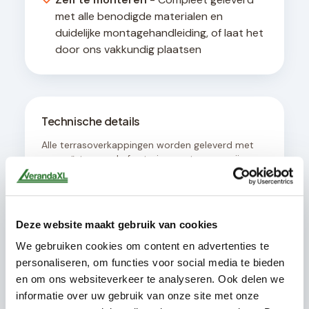
met alle benodigde materialen en
duidelijke montagehandleiding, of laat het
door ons vakkundig plaatsen
Technische details
Alle terrasoverkappingen worden geleverd met
een geïntegreerd afwateringssysteem en zijn
ontworpen voor een hellingshoek van minimaal 8
graden voor optimale waterafvoer. De
constructie is geschikt voor bevestiging aan
muren met een draagvermogen van minimaal
Deze website maakt gebruik van cookies
200 kg per strekkende meter.
We gebruiken cookies om content en advertenties te
personaliseren, om functies voor social media te bieden
en om ons websiteverkeer te analyseren. Ook delen we
informatie over uw gebruik van onze site met onze
Dit pakket bevat