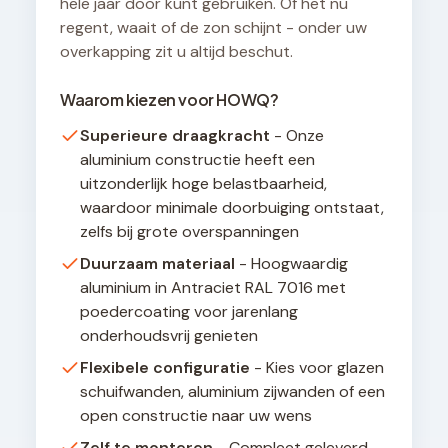
hele jaar door kunt gebruiken. Of het nu
regent, waait of de zon schijnt - onder uw
overkapping zit u altijd beschut.
Waarom kiezen voor HOWQ?
Superieure draagkracht
- Onze
aluminium constructie heeft een
uitzonderlijk hoge belastbaarheid,
waardoor minimale doorbuiging ontstaat,
zelfs bij grote overspanningen
Duurzaam materiaal
- Hoogwaardig
aluminium in Antraciet RAL 7016 met
poedercoating voor jarenlang
onderhoudsvrij genieten
Flexibele configuratie
- Kies voor glazen
schuifwanden, aluminium zijwanden of een
open constructie naar uw wens
Zelf te monteren
- Compleet geleverd