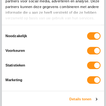
partners voor social media, adverteren en analyse. Deze
Mat antraciete staanders
partners kunnen deze gegevens combineren met andere
Tussenliggers
informatie die u aan ze heeft verstrekt of die ze hebben
verzameld op basis van uw gebruik van hun services.
Zijliggers
Gootpakket inclusief muurprofiel
Toestemmingsselectie
Polycarbonaat dakplaten van 98cm breed
Noodzakelijk
Voorkeuren
Maak uw overkapping compleet
Statistieken
Glazen schuifwanden
Schuif uw tuin open of
dicht met stijlvolle
glazen panelen. Ideaal
Marketing
voor de voorzijde of
zijkanten.
Details tonen
Aluminium schuifpui
Volledig isolerende
schuifdeuren voor een