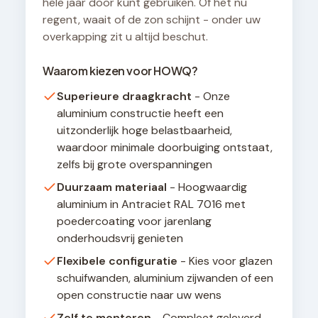
hele jaar door kunt gebruiken. Of het nu
regent, waait of de zon schijnt - onder uw
overkapping zit u altijd beschut.
Waarom kiezen voor HOWQ?
Superieure draagkracht
- Onze
aluminium constructie heeft een
uitzonderlijk hoge belastbaarheid,
waardoor minimale doorbuiging ontstaat,
zelfs bij grote overspanningen
Duurzaam materiaal
- Hoogwaardig
aluminium in Antraciet RAL 7016 met
poedercoating voor jarenlang
onderhoudsvrij genieten
Flexibele configuratie
- Kies voor glazen
schuifwanden, aluminium zijwanden of een
open constructie naar uw wens
Zelf te monteren
- Compleet geleverd