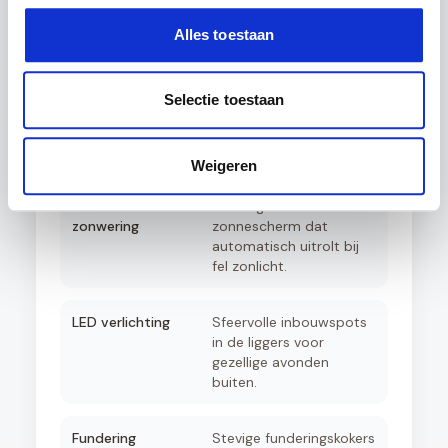
afgesloten tuinkamer
met optimaal comfort.
Alles toestaan
Aluminium zijwanden
Creëer privacy en
Selectie toestaan
windbescherming met
elegante aluminium
rabatpanelen.
Weigeren
Automatische
Geïntegreerd
zonwering
zonnescherm dat
automatisch uitrolt bij
fel zonlicht.
LED verlichting
Sfeervolle inbouwspots
in de liggers voor
gezellige avonden
buiten.
Fundering
Stevige funderingskokers