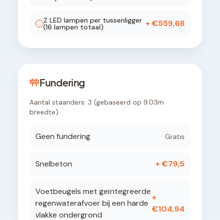
2
LED lamp
en
per tussenligger
+ €
559,68
(
16
lampen totaal)
Fundering
Aantal staanders:
3
(gebaseerd op
9.03
m
breedte)
Geen fundering
Gratis
Snelbeton
+ €
79,5
Voetbeugels met geïntegreerde
+
regenwaterafvoer bij een harde
€
104,94
vlakke ondergrond