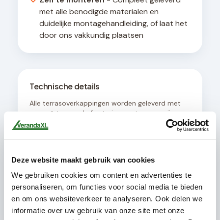
met alle benodigde materialen en
duidelijke montagehandleiding, of laat het
door ons vakkundig plaatsen
Technische details
Alle terrasoverkappingen worden geleverd met
een geïntegreerd afwateringssysteem en zijn
ontworpen voor een hellingshoek van minimaal 8
graden voor optimale waterafvoer. De
constructie is geschikt voor bevestiging aan
muren met een draagvermogen van minimaal
Deze website maakt gebruik van cookies
200 kg per strekkende meter.
We gebruiken cookies om content en advertenties te
personaliseren, om functies voor social media te bieden
en om ons websiteverkeer te analyseren. Ook delen we
informatie over uw gebruik van onze site met onze
Dit pakket bevat