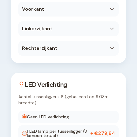
Voorkant
Linkerzijkant
Rechterzijkant
LED Verlichting
Aantal tussenliggers:
8
(gebaseerd op
9.03
m
breedte)
Geen LED verlichting
1
LED lamp
per tussenligger (
8
+ €
279,84
lampen totaal)