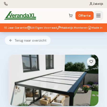
Zakelijk
Offerte
Winkelwagen (
0
items)
10 Jaar Garantie
Uit Eigen Voorraad
Makkelijk Monteren
Made in EU
Terug naar overzicht