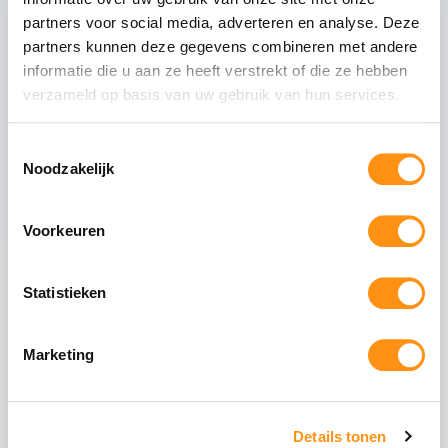
Dit pakket bevat
partners voor social media, adverteren en analyse. Deze
partners kunnen deze gegevens combineren met andere
Mat antraciete staanders
informatie die u aan ze heeft verstrekt of die ze hebben
Tussenliggers
verzameld op basis van uw gebruik van hun services.
Zijliggers
Gootpakket inclusief muurprofiel
Toestemmingsselectie
Polycarbonaat dakplaten van 98cm breed
Noodzakelijk
Voorkeuren
Maak uw overkapping compleet
Statistieken
Glazen schuifwanden
Schuif uw tuin open of
dicht met stijlvolle
Marketing
glazen panelen. Ideaal
voor de voorzijde of
zijkanten.
Details tonen