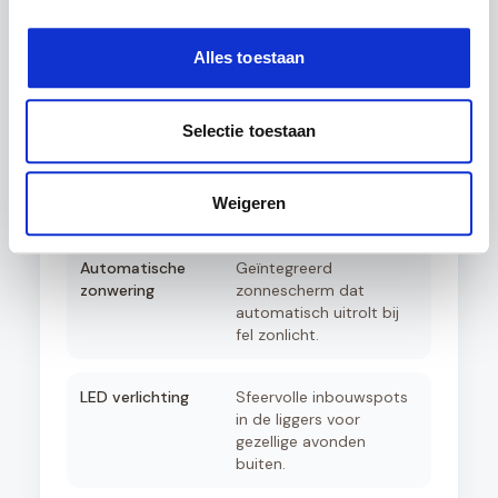
Aluminium schuifpui
Volledig isolerende
schuifdeuren voor een
afgesloten tuinkamer
Alles toestaan
met optimaal comfort.
Selectie toestaan
Aluminium zijwanden
Creëer privacy en
windbescherming met
elegante aluminium
Weigeren
rabatpanelen.
Automatische
Geïntegreerd
zonwering
zonnescherm dat
automatisch uitrolt bij
fel zonlicht.
LED verlichting
Sfeervolle inbouwspots
in de liggers voor
gezellige avonden
buiten.