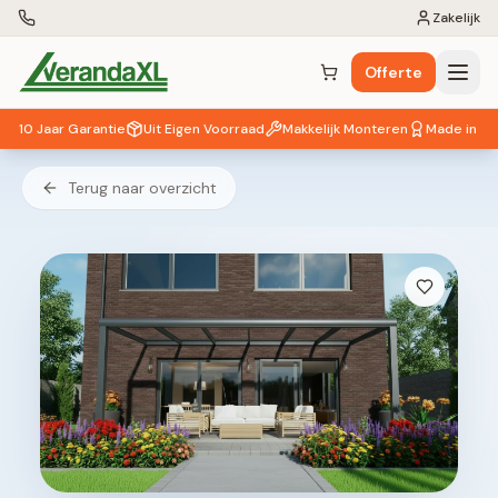
Zakelijk
Offerte
Winkelwagen (
0
items)
10 Jaar Garantie
Uit Eigen Voorraad
Makkelijk Monteren
Made in EU
Terug naar overzicht