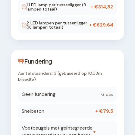
1
LED lamp
per tussenligger (
9
+ €
314,82
lampen totaal)
2
LED lamp
en
per tussenligger
+ €
629,64
(
18
lampen totaal)
Fundering
Aantal staanders:
3
(gebaseerd op
10.03
m
breedte)
Geen fundering
Gratis
Snelbeton
+ €
79,5
Voetbeugels met geïntegreerde
+