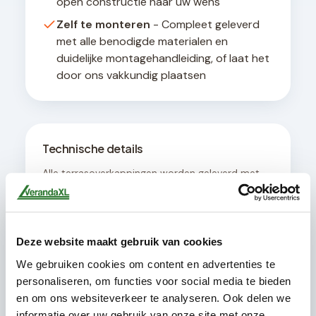
open constructie naar uw wens
Zelf te monteren
- Compleet geleverd
met alle benodigde materialen en
duidelijke montagehandleiding, of laat het
door ons vakkundig plaatsen
Technische details
Alle terrasoverkappingen worden geleverd met
een geïntegreerd afwateringssysteem en zijn
ontworpen voor een hellingshoek van minimaal 8
graden voor optimale waterafvoer. De
constructie is geschikt voor bevestiging aan
Deze website maakt gebruik van cookies
muren met een draagvermogen van minimaal
200 kg per strekkende meter.
We gebruiken cookies om content en advertenties te
personaliseren, om functies voor social media te bieden
en om ons websiteverkeer te analyseren. Ook delen we
informatie over uw gebruik van onze site met onze