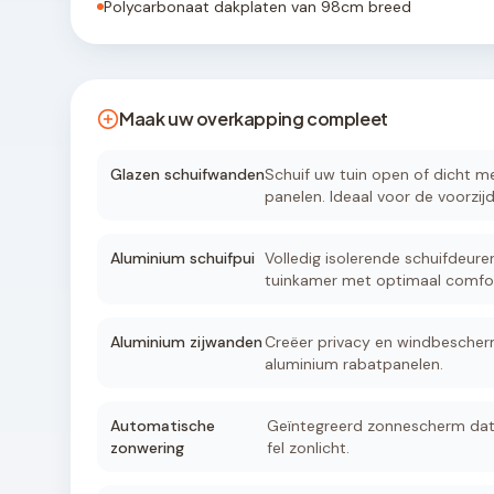
Polycarbonaat dakplaten van 98cm breed
Maak uw overkapping compleet
Glazen schuifwanden
Schuif uw tuin open of dicht met
panelen. Ideaal voor de voorzijd
Aluminium schuifpui
Volledig isolerende schuifdeure
tuinkamer met optimaal comfor
Aluminium zijwanden
Creëer privacy en windbescher
aluminium rabatpanelen.
Automatische
Geïntegreerd zonnescherm dat 
zonwering
fel zonlicht.