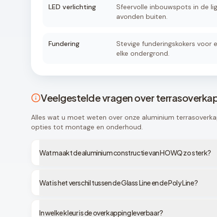
LED verlichting
Sfeervolle inbouwspots in de lig
avonden buiten.
Fundering
Stevige funderingskokers voor e
elke ondergrond.
Veelgestelde vragen over terrasoverka
Alles wat u moet weten over onze aluminium terrasoverka
opties tot montage en onderhoud.
Wat maakt de aluminium constructie van HOWQ zo sterk?
Wat is het verschil tussen de Glass Line en de Poly Line?
In welke kleur is de overkapping leverbaar?