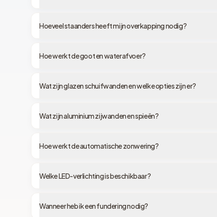
Hoeveel staanders heeft mijn overkapping nodig?
Hoe werkt de goot en waterafvoer?
Wat zijn glazen schuifwanden en welke opties zijn er?
Wat zijn aluminium zijwanden en spieën?
Hoe werkt de automatische zonwering?
Welke LED-verlichting is beschikbaar?
Wanneer heb ik een fundering nodig?