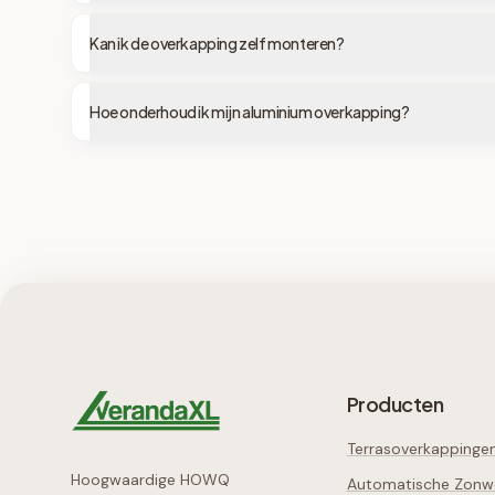
Kan ik de overkapping zelf monteren?
Hoe onderhoud ik mijn aluminium overkapping?
Producten
Terrasoverkappinge
Hoogwaardige HOWQ
Automatische Zonw