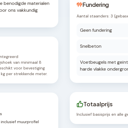
le benodigde materialen
Fundering
door ons vakkundig
Aantal staanders:
3
(gebas
Geen fundering
Snelbeton
ïntegreerd
Voetbeugels met geïnt
gshoek van minimaal 8
eschikt voor bevestiging
harde vlakke ondergro
kg per strekkende meter.
Totaalprijs
rs
Inclusief basisprijs en alle
inclusief muurprofiel