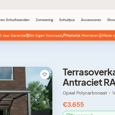
zen Schuifwanden
Zonwering
Schuifpui
Accessoires
Sho
0 Jaar Garantie
Uit Eigen Voorraad
Makkelijk Monteren
Made i
Terrasoverk
Antraciet R
Opaal Polycarbonaat
-
V
€3.655