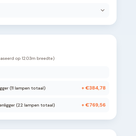
aseerd op
12.03
m breedte)
+ €
384,78
gger (
11
lampen totaal)
+ €
769,56
nligger (
22
lampen totaal)