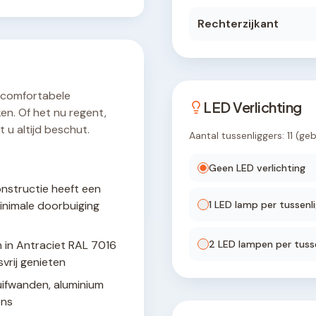
Rechterzijkant
 comfortabele
LED Verlichting
en. Of het nu regent,
 u altijd beschut.
Aantal tussenliggers:
11
(geb
Geen LED verlichting
nstructie heeft een
inimale doorbuiging
1
LED lamp
per tussenli
 in Antraciet RAL 7016
2
LED lamp
en
per tusse
vrij genieten
uifwanden, aluminium
ens