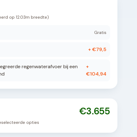
eerd op
12.03
m breedte)
Gratis
+ €
79,5
egreerde regenwaterafvoer bij een
+
nd
€
104,94
€
3.655
 geselecteerde opties