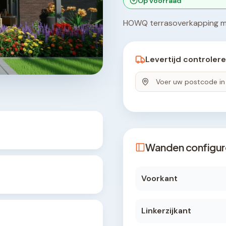
Op voorraad
HOWQ terrasoverkapping me
Levertijd controler
Wanden configur
Voorkant
Linkerzijkant