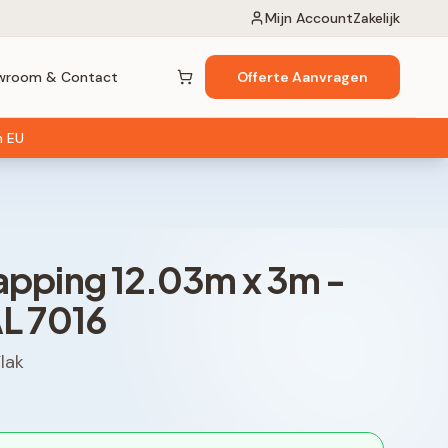
Mijn Account
Zakelijk
wroom & Contact
Offerte Aanvragen
Winkelwagen (
0
items)
n EU
apping
12.03
m x
3
m -
AL 7016
lak