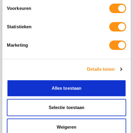
Voorkeuren
Dit pakket bevat
Statistieken
Mat antraciete staanders
Tussenliggers
Marketing
Zijliggers
Gootpakket inclusief muurprofiel
Polycarbonaat dakplaten van 98cm breed
Details tonen
Alles toestaan
Maak uw overkapping compleet
Glazen schuifwanden
Schuif uw tuin open of
Selectie toestaan
dicht met stijlvolle
glazen panelen. Ideaal
voor de voorzijde of
Weigeren
zijkanten.