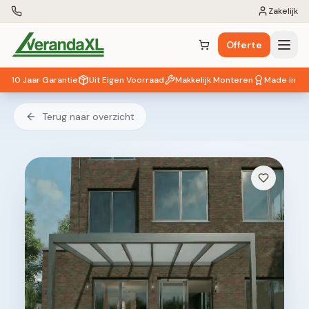
Zakelijk
Offerte
Winkelwagen (
0
items)
10 Jaar Garantie
Uit Eigen Voorraad
Makkelijk Monteren
Made in EU
Terug naar overzicht