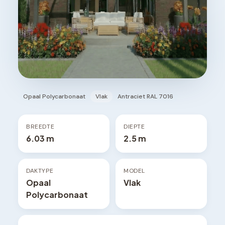
Opaal Polycarbonaat
Vlak
Antraciet RAL 7016
BREEDTE
DIEPTE
6.03 m
2.5 m
DAKTYPE
MODEL
Opaal
Vlak
Polycarbonaat