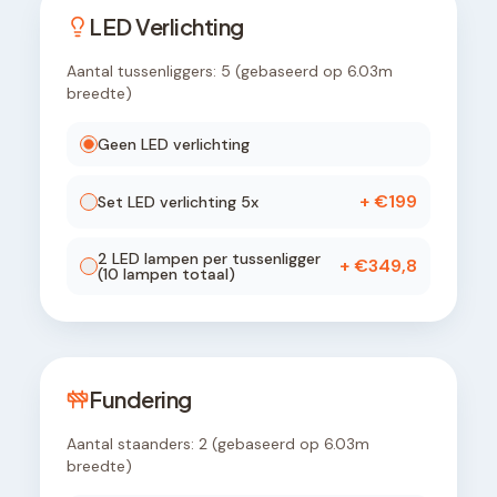
LED Verlichting
Aantal tussenliggers:
5
(gebaseerd op
6.03
m
breedte)
Geen LED verlichting
+ €
199
Set LED verlichting
5
x
2
LED lamp
en
per tussenligger
+ €
349,8
(
10
lampen totaal)
Fundering
Aantal staanders:
2
(gebaseerd op
6.03
m
breedte)