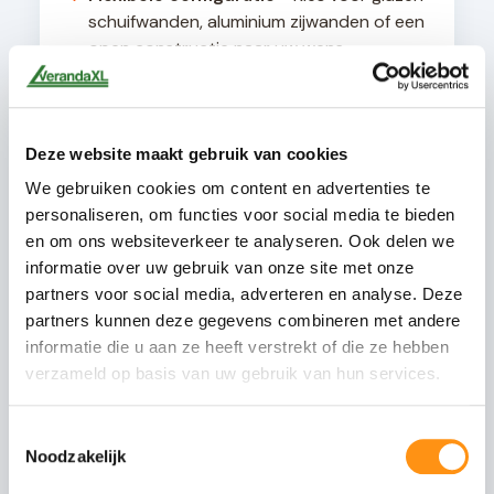
schuifwanden, aluminium zijwanden of een
open constructie naar uw wens
Zelf te monteren
- Compleet geleverd
met alle benodigde materialen en
duidelijke montagehandleiding, of laat het
Deze website maakt gebruik van cookies
door ons vakkundig plaatsen
We gebruiken cookies om content en advertenties te
personaliseren, om functies voor social media te bieden
en om ons websiteverkeer te analyseren. Ook delen we
informatie over uw gebruik van onze site met onze
Technische details
partners voor social media, adverteren en analyse. Deze
Alle terrasoverkappingen worden geleverd met
partners kunnen deze gegevens combineren met andere
een geïntegreerd afwateringssysteem en zijn
informatie die u aan ze heeft verstrekt of die ze hebben
ontworpen voor een hellingshoek van minimaal 8
verzameld op basis van uw gebruik van hun services.
graden voor optimale waterafvoer. De
constructie is geschikt voor bevestiging aan
muren met een draagvermogen van minimaal
Toestemmingsselectie
200 kg per strekkende meter.
Noodzakelijk