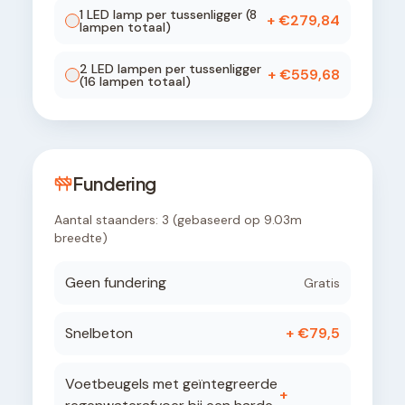
1
LED lamp
per tussenligger (
8
+ €
279,84
lampen totaal)
2
LED lamp
en
per tussenligger
+ €
559,68
(
16
lampen totaal)
Fundering
Aantal staanders:
3
(gebaseerd op
9.03
m
breedte)
Geen fundering
Gratis
Snelbeton
+ €
79,5
Voetbeugels met geïntegreerde
+