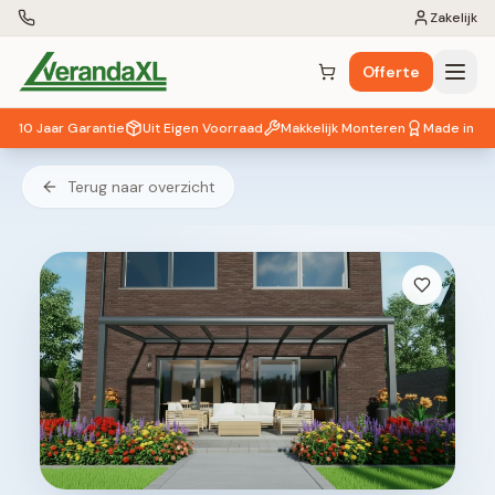
Zakelijk
Offerte
Winkelwagen (
0
items)
10 Jaar Garantie
Uit Eigen Voorraad
Makkelijk Monteren
Made in EU
Terug naar overzicht