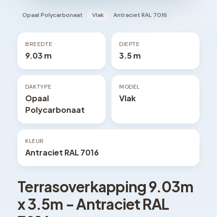
Opaal Polycarbonaat
Vlak
Antraciet RAL 7016
BREEDTE
DIEPTE
9.03 m
3.5 m
DAKTYPE
MODEL
Opaal
Vlak
Polycarbonaat
KLEUR
Antraciet RAL 7016
Terrasoverkapping
9.03
m
x
3.5
m -
Antraciet RAL