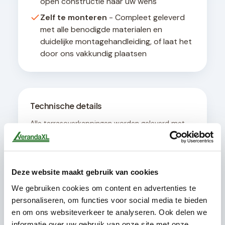
open constructie naar uw wens
Zelf te monteren
- Compleet geleverd
met alle benodigde materialen en
duidelijke montagehandleiding, of laat het
door ons vakkundig plaatsen
Technische details
Alle terrasoverkappingen worden geleverd met
een geïntegreerd afwateringssysteem en zijn
ontworpen voor een hellingshoek van minimaal 8
graden voor optimale waterafvoer. De
constructie is geschikt voor bevestiging aan
Deze website maakt gebruik van cookies
muren met een draagvermogen van minimaal
200 kg per strekkende meter.
We gebruiken cookies om content en advertenties te
personaliseren, om functies voor social media te bieden
en om ons websiteverkeer te analyseren. Ook delen we
informatie over uw gebruik van onze site met onze