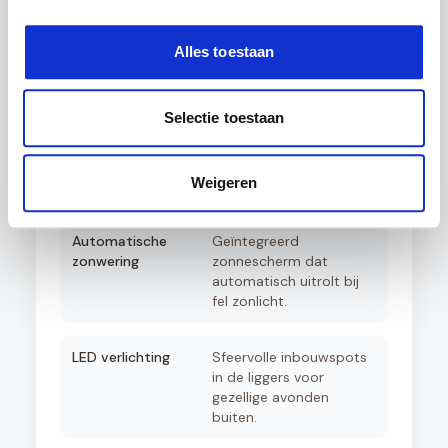
Aluminium schuifpui
Volledig isolerende
schuifdeuren voor een
afgesloten tuinkamer
Alles toestaan
met optimaal comfort.
Selectie toestaan
Aluminium zijwanden
Creëer privacy en
windbescherming met
elegante aluminium
Weigeren
rabatpanelen.
Automatische
Geïntegreerd
zonwering
zonnescherm dat
automatisch uitrolt bij
fel zonlicht.
LED verlichting
Sfeervolle inbouwspots
in de liggers voor
gezellige avonden
buiten.