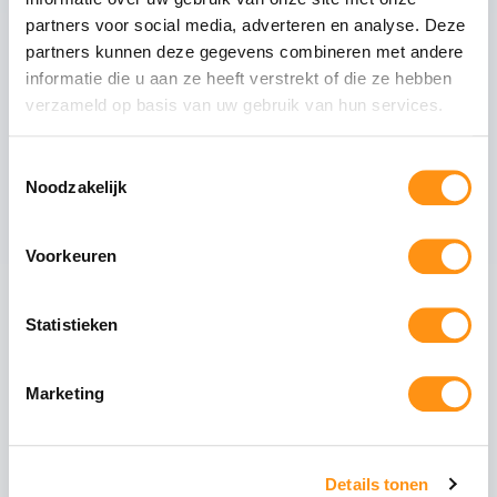
Dit pakket bevat
partners voor social media, adverteren en analyse. Deze
partners kunnen deze gegevens combineren met andere
Mat antraciete staanders
informatie die u aan ze heeft verstrekt of die ze hebben
Tussenliggers
verzameld op basis van uw gebruik van hun services.
Zijliggers
Gootpakket inclusief muurprofiel
Toestemmingsselectie
Polycarbonaat dakplaten van 98cm breed
Noodzakelijk
Voorkeuren
Maak uw overkapping compleet
Statistieken
Glazen schuifwanden
Schuif uw tuin open of
dicht met stijlvolle
Marketing
glazen panelen. Ideaal
voor de voorzijde of
zijkanten.
Details tonen